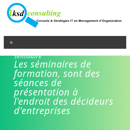
Séminaire
Les séminaires de
formation, sont des
séances de
présentation à
l'endroit des décideurs
d'entreprises